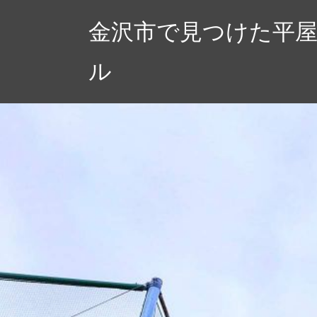
コ
金沢市で見つけた平
ン
テ
ル
ン
ツ
へ
ス
キ
ッ
プ