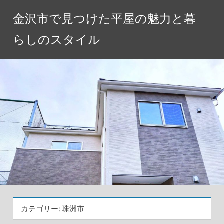
コ
金沢市で見つけた平屋の魅力と暮
ン
テ
らしのスタイル
ン
ツ
へ
ス
キ
ッ
プ
カテゴリー:
珠洲市